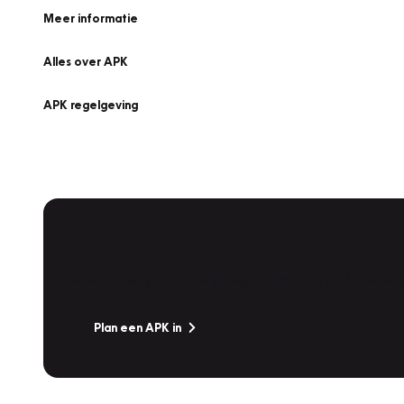
Meer informatie
Alles over APK
APK regelgeving
APK Keuring bij Vakgarage!
Is het weer tijd voor de jaarlijkse APK? Ga snel naar V
Plan een APK in