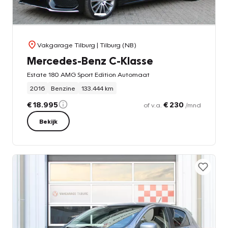
Vakgarage Tilburg
| Tilburg (NB)
Mercedes-Benz C-Klasse
Estate 180 AMG Sport Edition Automaat
2016
Benzine
133.444 km
€ 18.995
€ 230
of v.a.
/mnd
Bekijk