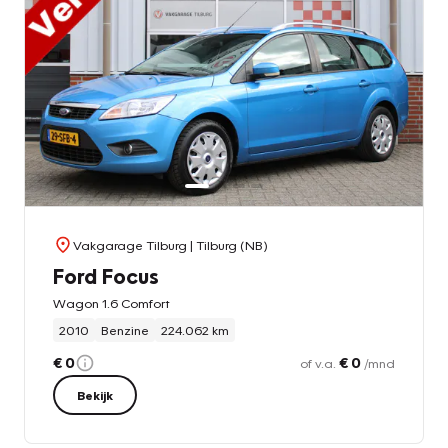
Vakgarage Tilburg
| Tilburg (NB)
Ford Focus
Wagon 1.6 Comfort
2010
Benzine
224.062 km
€ 0
€ 0
of v.a.
/mnd
Bekijk