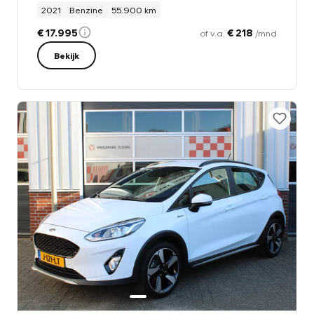
2021
Benzine
55.900 km
€ 17.995
€ 218
of v.a.
/mnd
Bekijk