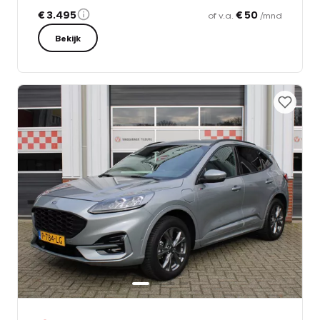
€ 3.495
€ 50
of v.a.
/mnd
Bekijk