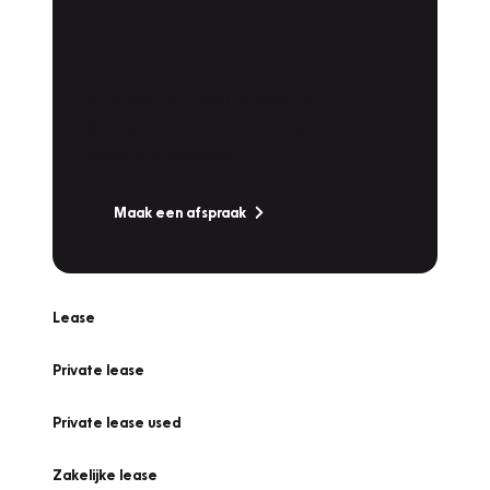
Plan een
Werkplaatsafspraak
Is uw auto toe aan Onderhoud,
Bandenwissel of een Vakantiecheck? Plan
online een afspraak!
Maak een afspraak
Lease
Private lease
Private lease used
Zakelijke lease