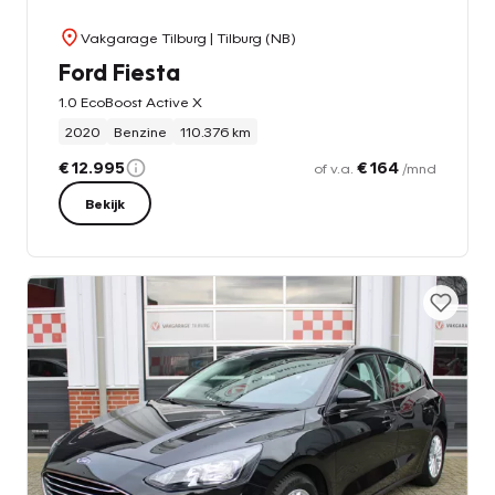
Vakgarage Tilburg
| Tilburg (NB)
Ford Fiesta
1.0 EcoBoost Active X
2020
Benzine
110.376 km
€ 12.995
€ 164
of v.a.
/mnd
Bekijk