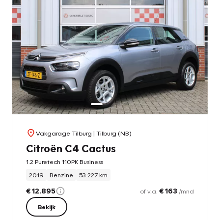
Vakgarage Tilburg
| Tilburg (NB)
Citroën C4 Cactus
1.2 Puretech 110PK Business
2019
Benzine
53.227 km
€ 12.895
€ 163
of v.a.
/mnd
Bekijk