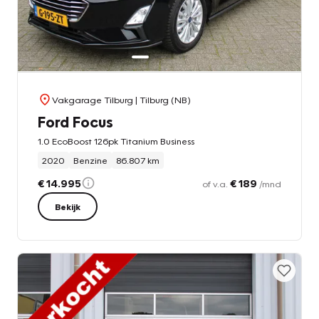
Vakgarage Tilburg
| Tilburg (NB)
Ford Focus
1.0 EcoBoost 126pk Titanium Business
2020
Benzine
86.807 km
€ 14.995
€ 189
of v.a.
/mnd
Bekijk