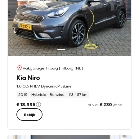
Vakgarage Tilburg
| Tilburg (NB)
Kia Niro
1.6 GDi PHEV DynamicPlusLine
2019
Hybride - Benzine
113.467 km
€ 18.995
€ 230
of v.a.
/mnd
Bekijk