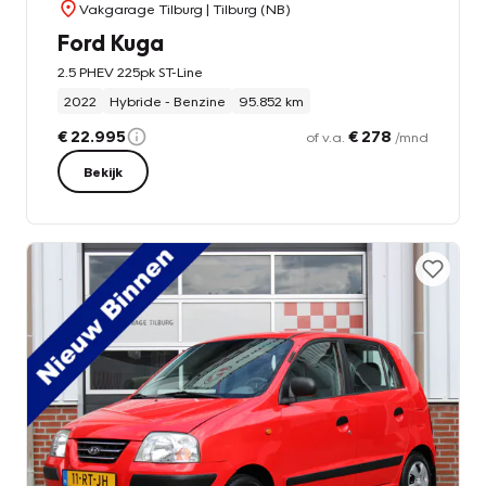
Vakgarage Tilburg
| Tilburg (NB)
Ford Kuga
2.5 PHEV 225pk ST-Line
2022
Hybride - Benzine
95.852 km
€ 22.995
€ 278
of v.a.
/mnd
Bekijk