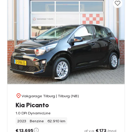
Vakgarage Tilburg
| Tilburg (NB)
Kia Picanto
1.0 DPi DynamicLine
2023
Benzine
62.910 km
€ 13.695
€ 173
of v.a.
/mnd