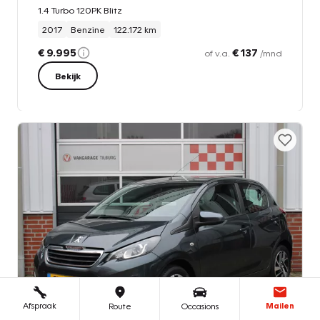
1.4 Turbo 120PK Blitz
2017
Benzine
122.172 km
€ 9.995
€ 137
of v.a.
/mnd
Bekijk
Afspraak
Mailen
Route
Occasions