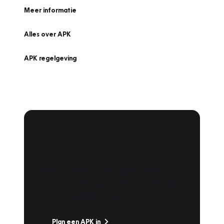
Meer informatie
Alles over APK
APK regelgeving
APK Keuring bij
Vakgarage!
Is het weer tijd voor de jaarlijkse APK? Ga
snel naar Vakgarage bij u in de buurt, en ga
zonder zorgen de weg op!
Plan een APK in