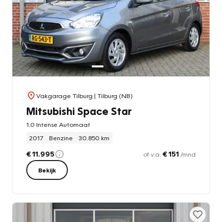
Vakgarage Tilburg
| Tilburg (NB)
Mitsubishi Space Star
1.0 Intense Automaat
2017
Benzine
30.850 km
€ 11.995
€ 151
of v.a.
/mnd
Bekijk