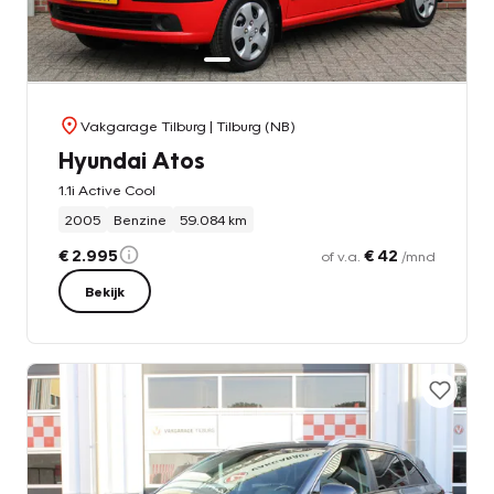
Vakgarage Tilburg
| Tilburg (NB)
Hyundai Atos
1.1i Active Cool
2005
Benzine
59.084 km
€ 2.995
€ 42
of v.a.
/mnd
Bekijk