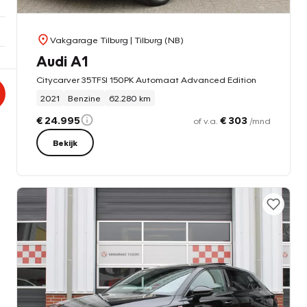
Vakgarage Tilburg
| Tilburg (NB)
Audi A1
Citycarver 35TFSI 150PK Automaat Advanced Edition
2021
Benzine
62.280 km
€ 24.995
€ 303
of v.a.
/mnd
Bekijk