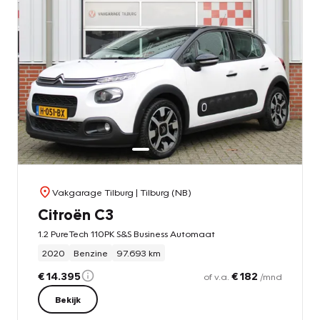
Vakgarage Tilburg
| Tilburg (NB)
Citroën C3
1.2 PureTech 110PK S&S Business Automaat
2020
Benzine
97.693 km
€ 14.395
€ 182
of v.a.
/mnd
Bekijk