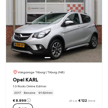
Vakgarage Tilburg
| Tilburg (NB)
Opel KARL
1.0 Rocks Online Edition
2017
Benzine
91.624 km
€ 8.899
€ 122
of v.a.
/mnd