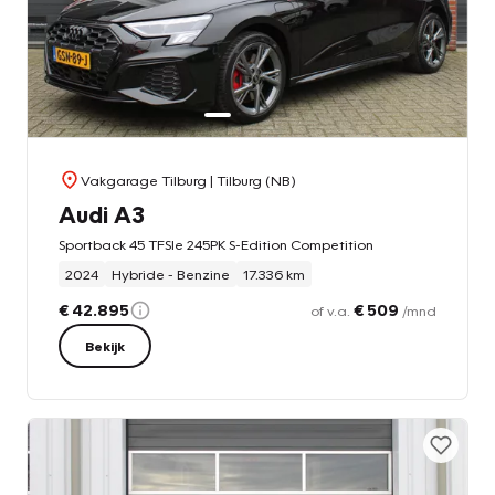
Vakgarage Tilburg
| Tilburg (NB)
Audi A3
Sportback 45 TFSIe 245PK S-Edition Competition
2024
Hybride - Benzine
17.336 km
€ 42.895
€ 509
of v.a.
/mnd
Bekijk