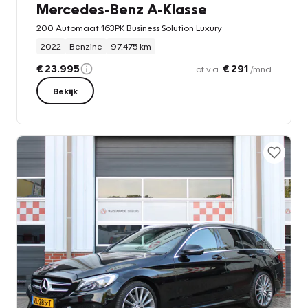
Mercedes-Benz A-Klasse
200 Automaat 163PK Business Solution Luxury
2022
Benzine
97.475 km
€ 23.995
€ 291
of v.a.
/mnd
Bekijk