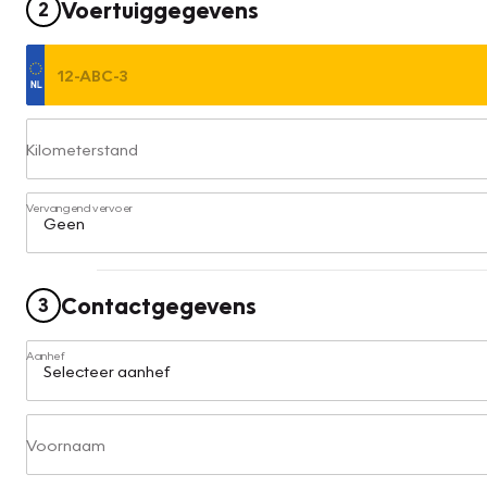
Voertuiggegevens
2
Kilometerstand
Vervangend vervoer
Contactgegevens
3
Aanhef
Voornaam