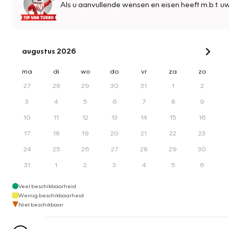
Als u aanvullende wensen en eisen heeft m.b.t. u
augustus 2026
ma
di
wo
do
vr
za
zo
27
28
29
30
31
1
2
3
4
5
6
7
8
9
10
11
12
13
14
15
16
17
18
19
20
21
22
23
24
25
26
27
28
29
30
31
1
2
3
4
5
6
Veel beschikbaarheid
Weinig beschikbaarheid
Niet beschikbaar