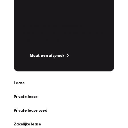
Plan een
Werkplaatsafspraak
Is uw auto toe aan Onderhoud,
Bandenwissel of een Vakantiecheck? Plan
online een afspraak!
Maak een afspraak
Lease
Private lease
Private lease used
Zakelijke lease