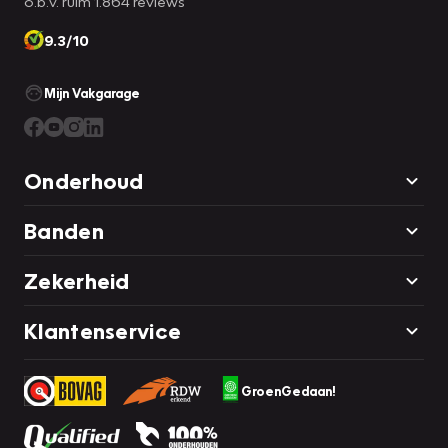
o.b.v. ruim 1.864 reviews
9.3/10
Mijn Vakgarage
Onderhoud
Banden
Zekerheid
Klantenservice
GroenGedaan!