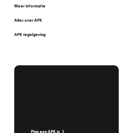
Meer informatie
Alles over APK
APK regelgeving
APK Keuring bij
Vakgarage!
Is het weer tijd voor de jaarlijkse APK? Ga
snel naar Vakgarage bij u in de buurt, en ga
zonder zorgen de weg op!
Plan een APK in