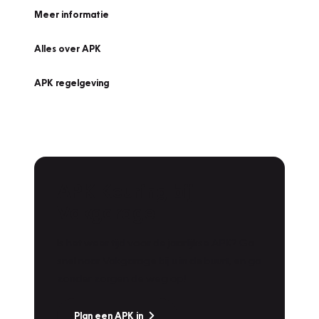
Meer informatie
Alles over APK
APK regelgeving
APK Keuring bij
Vakgarage!
Is het weer tijd voor de jaarlijkse APK? Ga
snel naar Vakgarage bij u in de buurt, en ga
zonder zorgen de weg op!
Plan een APK in