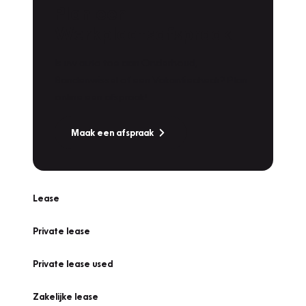
Plan een
Werkplaatsafspraak
Is uw auto toe aan Onderhoud,
Bandenwissel of een Vakantiecheck? Plan
online een afspraak!
Maak een afspraak
Lease
Private lease
Private lease used
Zakelijke lease