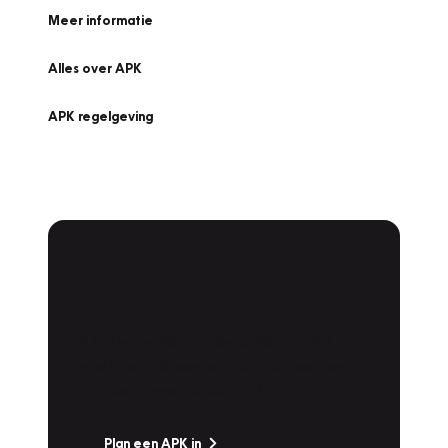
Meer informatie
Alles over APK
APK regelgeving
APK Keuring bij
Vakgarage!
Is het weer tijd voor de jaarlijkse APK? Ga
snel naar Vakgarage bij u in de buurt, en ga
zonder zorgen de weg op!
Plan een APK in