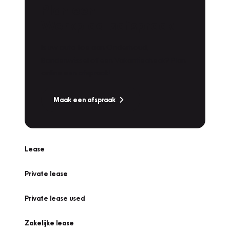
Plan een
Werkplaatsafspraak
Is uw auto toe aan Onderhoud,
Bandenwissel of een Vakantiecheck? Plan
online een afspraak!
Maak een afspraak
Lease
Private lease
Private lease used
Zakelijke lease