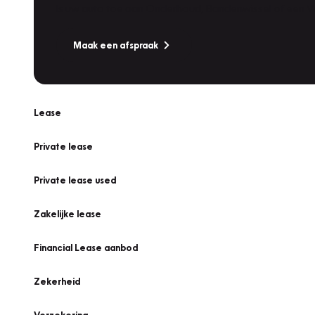
Is uw auto toe aan Onderhoud, Bandenwissel of een Va
Maak een afspraak
Lease
Private lease
Private lease used
Zakelijke lease
Financial Lease aanbod
Zekerheid