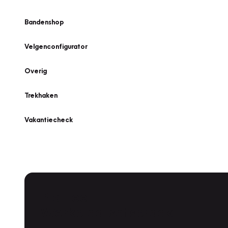
Bandenshop
Velgenconfigurator
Overig
Trekhaken
Vakantiecheck
Plan een
Werkplaatsafspraak