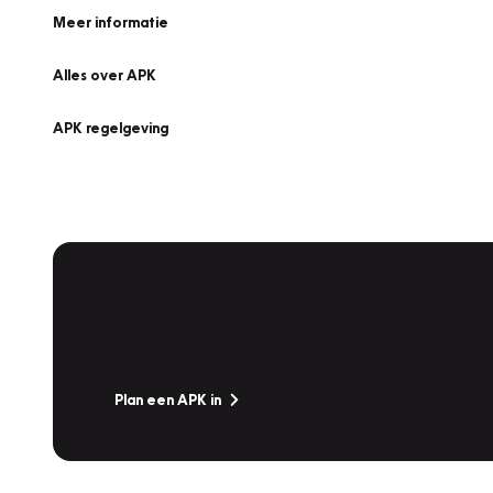
Meer informatie
Alles over APK
APK regelgeving
APK Keuring bij Vakgarage!
Is het weer tijd voor de jaarlijkse APK? Ga snel naar V
Plan een APK in