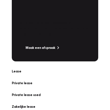
Plan een
Werkplaatsafspraak
Is uw auto toe aan Onderhoud,
Bandenwissel of een Vakantiecheck? Plan
online een afspraak!
Maak een afspraak
Lease
Private lease
Private lease used
Zakelijke lease