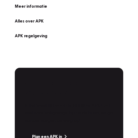
Meer informatie
Alles over APK
APK regelgeving
APK Keuring bij
Vakgarage!
Is het weer tijd voor de jaarlijkse APK? Ga
snel naar Vakgarage bij u in de buurt, en ga
zonder zorgen de weg op!
Plan een APK in