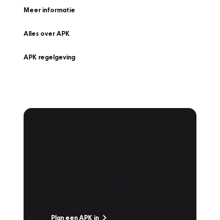
Meer informatie
Alles over APK
APK regelgeving
APK Keuring bij
Vakgarage!
Is het weer tijd voor de jaarlijkse APK? Ga
snel naar Vakgarage bij u in de buurt, en ga
zonder zorgen de weg op!
Plan een APK in