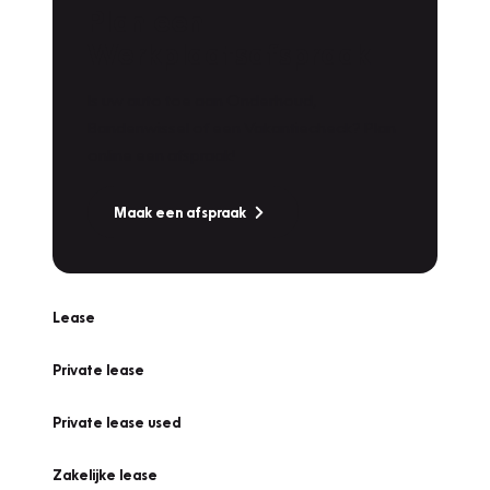
Plan een
Werkplaatsafspraak
Is uw auto toe aan Onderhoud,
Bandenwissel of een Vakantiecheck? Plan
online een afspraak!
Maak een afspraak
Lease
Private lease
Private lease used
Zakelijke lease