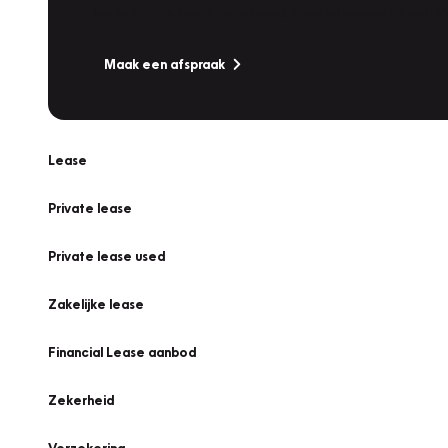
Is uw auto toe aan Onderhoud, Bandenwissel of een Va
Maak een afspraak
Lease
Private lease
Private lease used
Zakelijke lease
Financial Lease aanbod
Zekerheid