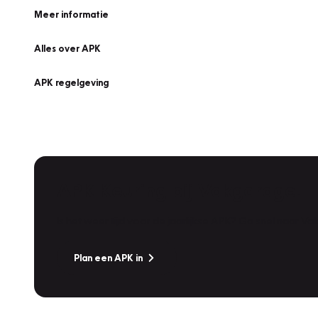
Meer informatie
Alles over APK
APK regelgeving
APK Keuring bij Vakgarage!
Is het weer tijd voor de jaarlijkse APK? Ga snel naar V
Plan een APK in