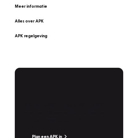
Meer informatie
Alles over APK
APK regelgeving
APK Keuring bij
Vakgarage!
Is het weer tijd voor de jaarlijkse APK? Ga
snel naar Vakgarage bij u in de buurt, en ga
zonder zorgen de weg op!
Plan een APK in