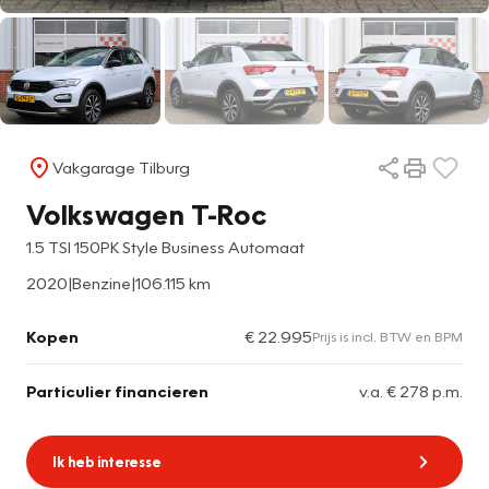
Vakgarage Tilburg
Volkswagen T-Roc
1.5 TSI 150PK Style Business Automaat
2020
|
Benzine
|
106.115 km
Kopen
€ 22.995
Prijs is incl. BTW en BPM
Particulier financieren
v.a. € 278 p.m.
Ik heb interesse