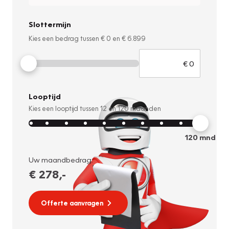
Slottermijn
Kies een bedrag tussen
€ 0
en
€ 6.899
Looptijd
Kies een looptijd tussen
12
en
120
maanden
120
mnd
Uw maandbedrag:
€ 278
,-
Offerte aanvragen