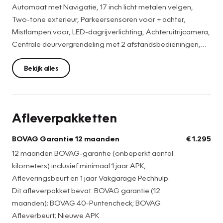
Automaat met Navigatie, 17 inch licht metalen velgen,
Two-tone exterieur, Parkeersensoren voor + achter,
Mistlampen voor, LED-dagrijverlichting, Achteruitrijcamera,
Centrale deurvergrendeling met 2 afstandsbedieningen,
Elektrische ramen voor + achter, Elektrisch verstel, verwarm
en inklapbare buitenspiegels, Lederen stuurwiel +
Bekijk alles
versnellingspook, Bestuurders + bijrijdersstoel in hoogte
verstelbaar, Armsteun voor + achter, Lichtsensor,
regensensor, Lane assist, Adaptive cruise control,
Afleverpakketten
Spraakbediening, DAB+, Apple carplay, Android auto,
Climate control, Bluetooth telefoon functie, Auto hold,
BOVAG Garantie 12 maanden
€ 1.295
USB-aansluiting, ISOFIX bevestiging voor kinderzitjes,
12 maanden BOVAG-garantie (onbeperkt aantal
START/STOP systeem, Elektrisch bedienbare achterklep,
kilometers) inclusief minimaal 1 jaar APK,
Pianolak afwerking interieur, Dakrails, 12v-aansluiting,
Afleveringsbeurt en 1 jaar Vakgarage Pechhulp.
AIRCO, Bekerhouders voor + achter en een Nationale
Dit afleverpakket bevat: BOVAG garantie (12
autopas! 1e eigenaars auto!
maanden); BOVAG 40-Puntencheck; BOVAG
Afleverbeurt; Nieuwe APK
Bekijk voor het volledige aantal foto's van deze T-Roc