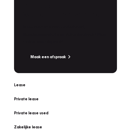
Plan een
Werkplaatsafspraak
Is uw auto toe aan Onderhoud,
Bandenwissel of een Vakantiecheck? Plan
online een afspraak!
Maak een afspraak
Lease
Private lease
Private lease used
Zakelijke lease