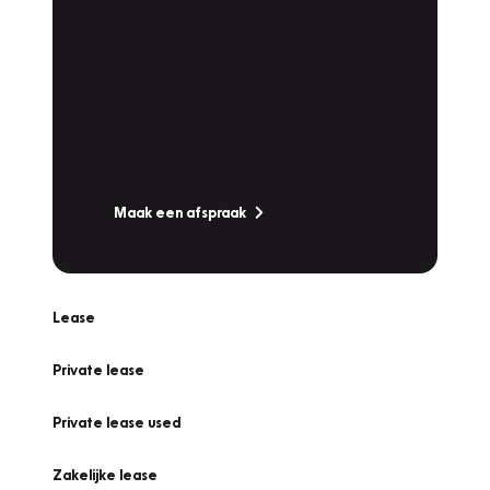
Plan een
Werkplaatsafspraak
Is uw auto toe aan Onderhoud,
Bandenwissel of een Vakantiecheck? Plan
online een afspraak!
Maak een afspraak
Lease
Private lease
Private lease used
Zakelijke lease