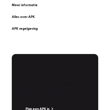
Meer informatie
Alles over APK
APK regelgeving
APK Keuring bij
Vakgarage!
Is het weer tijd voor de jaarlijkse APK? Ga
snel naar Vakgarage bij u in de buurt, en ga
zonder zorgen de weg op!
Plan een APK in