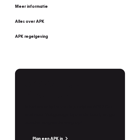
Meer informatie
Alles over APK
APK regelgeving
APK Keuring bij
Vakgarage!
Is het weer tijd voor de jaarlijkse APK? Ga
snel naar Vakgarage bij u in de buurt, en ga
zonder zorgen de weg op!
Plan een APK in