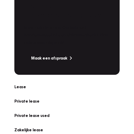
Plan een
Werkplaatsafspraak
Is uw auto toe aan Onderhoud,
Bandenwissel of een Vakantiecheck? Plan
online een afspraak!
Maak een afspraak
Lease
Private lease
Private lease used
Zakelijke lease