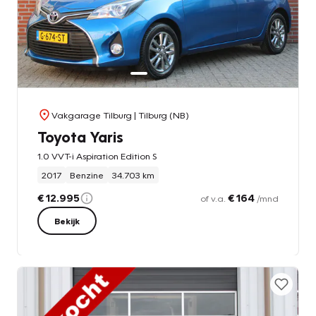
Vakgarage Tilburg
| Tilburg (NB)
Toyota Yaris
1.0 VVT-i Aspiration Edition S
2017
Benzine
34.703 km
€ 12.995
€ 164
of v.a.
/mnd
Bekijk