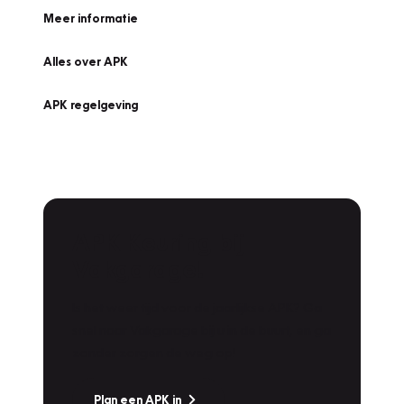
Meer informatie
Alles over APK
APK regelgeving
APK Keuring bij
Vakgarage!
Is het weer tijd voor de jaarlijkse APK? Ga
snel naar Vakgarage bij u in de buurt, en ga
zonder zorgen de weg op!
Plan een APK in