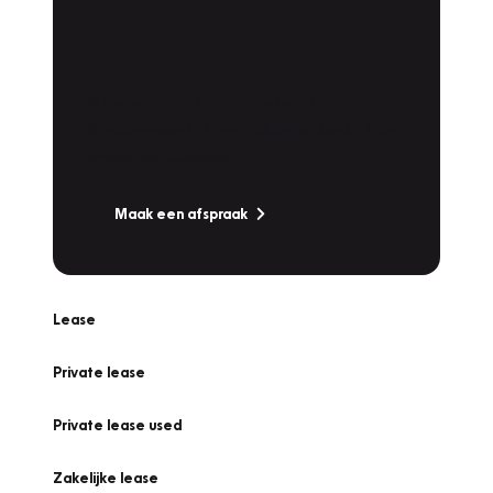
Plan een
Werkplaatsafspraak
Is uw auto toe aan Onderhoud,
Bandenwissel of een Vakantiecheck? Plan
online een afspraak!
Maak een afspraak
Lease
Private lease
Private lease used
Zakelijke lease