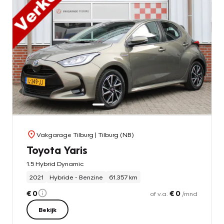
Vakgarage Tilburg
| Tilburg (NB)
Toyota Yaris
1.5 Hybrid Dynamic
2021
Hybride - Benzine
61.357 km
€ 0
€ 0
of v.a.
/mnd
Bekijk