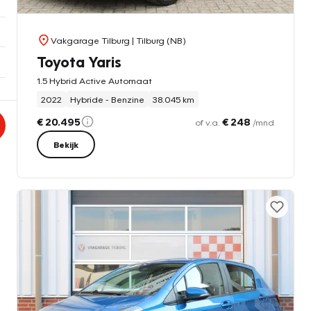
Vakgarage Tilburg
| Tilburg (NB)
Toyota Yaris
1.5 Hybrid Active Automaat
2022
Hybride - Benzine
38.045 km
€ 20.495
€ 248
of v.a.
/mnd
Bekijk