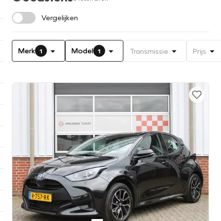
Vergelijken
Merk
Model
Transmissie
Prijs
1
1