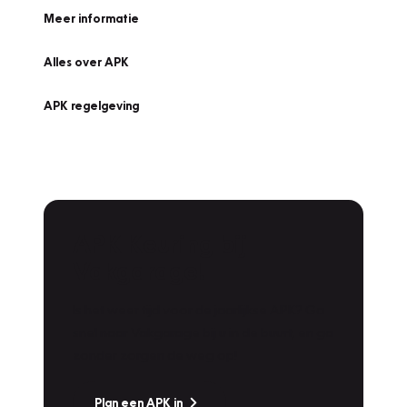
Meer informatie
Alles over APK
APK regelgeving
APK Keuring bij
Vakgarage!
Is het weer tijd voor de jaarlijkse APK? Ga
snel naar Vakgarage bij u in de buurt, en ga
zonder zorgen de weg op!
Plan een APK in