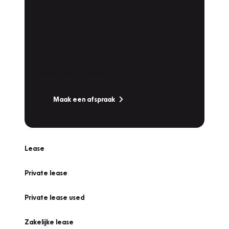
Plan een
Werkplaatsafspraak
Is uw auto toe aan Onderhoud,
Bandenwissel of een Vakantiecheck? Plan
online een afspraak!
Maak een afspraak
Lease
Private lease
Private lease used
Zakelijke lease