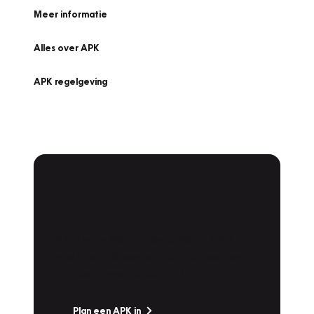
Meer informatie
Alles over APK
APK regelgeving
APK Keuring bij
Vakgarage!
Is het weer tijd voor de jaarlijkse APK? Ga
snel naar Vakgarage bij u in de buurt, en ga
zonder zorgen de weg op!
Plan een APK in