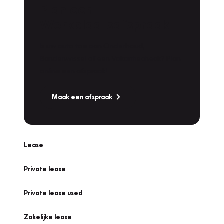
Plan een
Werkplaatsafspraak
Is uw auto toe aan Onderhoud,
Bandenwissel of een Vakantiecheck? Plan
online een afspraak!
Maak een afspraak
Lease
Private lease
Private lease used
Zakelijke lease